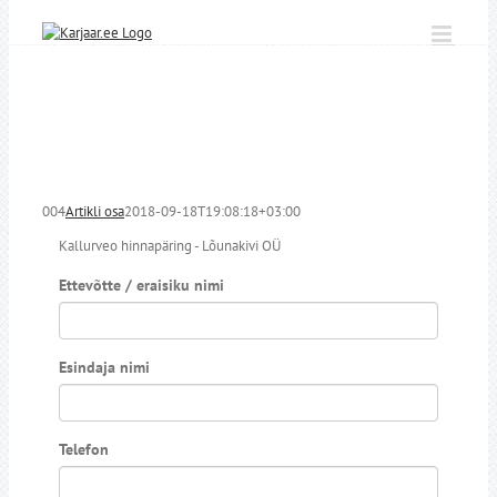
Skip
to
content
004
Artikli osa
2018-09-18T19:08:18+03:00
Kallurveo hinnapäring - Lõunakivi OÜ
Ettevõtte / eraisiku nimi
Esindaja nimi
Telefon