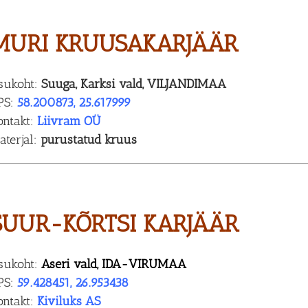
MURI KRUUSAKARJÄÄR
sukoht:
Suuga, Karksi vald, VILJANDIMAA
PS:
58.200873, 25.617999
ontakt:
Liivram OÜ
aterjal:
purustatud kruus
SUUR-KÕRTSI KARJÄÄR
sukoht:
Aseri vald, IDA-VIRUMAA
PS:
59.428451, 26.953438
ontakt:
Kiviluks AS