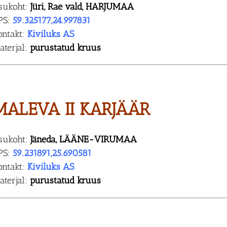
sukoht:
Jüri, Rae vald, HARJUMAA
PS:
59.325177,24.997831
ontakt:
Kiviluks AS
aterjal:
purustatud kruus
MALEVA II KARJÄÄR
sukoht:
Jäneda, LÄÄNE-VIRUMAA
PS:
59.231891,25.690581
ontakt:
Kiviluks AS
aterjal:
purustatud kruus