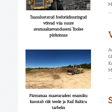
M
Taasalustatud fosforiidiuuringud
võivad viia suure
avamaakaevanduseni Toolse
piirkonnas
A
G
K
M
Pärnumaa maavaradest enamiku
kasutab riik teede ja Rail Balticu
tarbeks