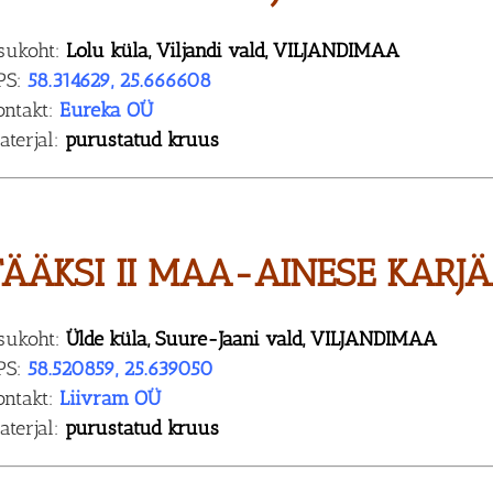
sukoht:
Lolu küla, Viljandi vald, VILJANDIMAA
PS:
58.314629, 25.666608
ontakt:
Eureka OÜ
aterjal:
purustatud kruus
TÄÄKSI II MAA-AINESE KARJ
sukoht:
Ülde küla, Suure-Jaani vald, VILJANDIMAA
PS:
58.520859, 25.639050
ontakt:
Liivram OÜ
aterjal:
purustatud kruus