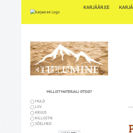
Skip
KARJÄÄR.EE
KARJÄ
to
content
MILLIST MATERJALI OTSID?
MULD
LIIV
KRUUS
KILLUSTIK
SÕELMED