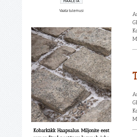
Vaata tulemusi
A
G
K
M
A
G
K
M
Kobarkäkk Haapsalus. Miljonite eest