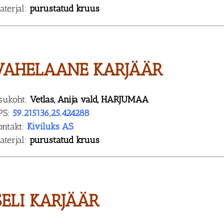
aterjal:
purustatud kruus
VAHELAANE KARJÄÄR
sukoht:
Vetlas, Anija vald, HARJUMAA
PS:
59.215136,25.424288
ontakt:
Kiviluks AS
aterjal:
purustatud kruus
SELI KARJÄÄR