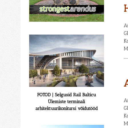
A
G
K
M
FOTOD | Selgusid Rail Balticu
A
Ülemiste terminali
G
arhitektuurikonkursi võidutööd
K
M