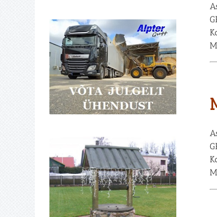
A
G
K
M
A
G
K
M