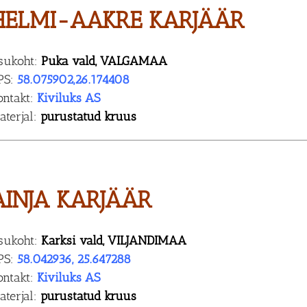
HELMI-AAKRE KARJÄÄR
sukoht:
Puka vald, VALGAMAA
PS:
58.075902,26.174408
ontakt:
Kiviluks AS
aterjal:
purustatud kruus
AINJA KARJÄÄR
sukoht:
Karksi vald, VILJANDIMAA
PS:
58.042936, 25.647288
ontakt:
Kiviluks AS
aterjal:
purustatud kruus