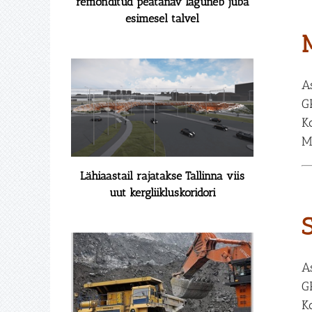
remonditud peatänav laguneb juba
esimesel talvel
A
G
K
M
Lähiaastail rajatakse Tallinna viis
uut kergliikluskoridori
A
G
K