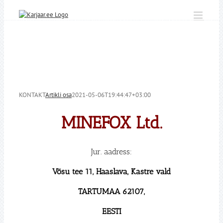
Skip
to
content
KONTAKT
Artikli osa
2021-05-06T19:44:47+03:00
MINEFOX Ltd.
Jur. aadress:
Võsu tee 11, Haaslava, Kastre vald
TARTUMAA 62107,
EESTI