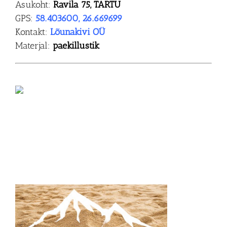
Asukoht:
Ravila 75, TART
U
GPS:
58.403600, 26.669699
Kontakt:
Lõunakivi OÜ
Materjal:
paekillustik