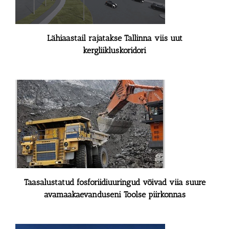
Lähiaastail rajatakse Tallinna viis uut
kergliikluskoridori
Taasalustatud fosforiidiuuringud võivad viia suure
avamaakaevanduseni Toolse piirkonnas