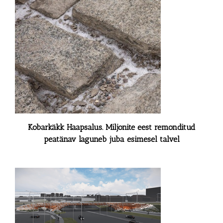
Kobarkäkk Haapsalus. Miljonite eest remonditud
peatänav laguneb juba esimesel talvel