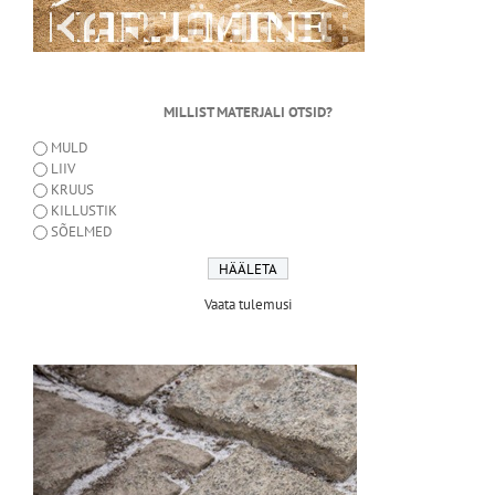
MILLIST MATERJALI OTSID?
MULD
LIIV
KRUUS
KILLUSTIK
SÕELMED
Vaata tulemusi