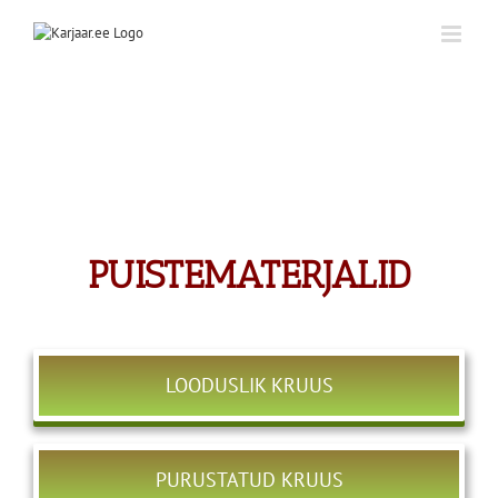
Skip
to
content
PUISTEMATERJALID
LOODUSLIK KRUUS
PURUSTATUD KRUUS