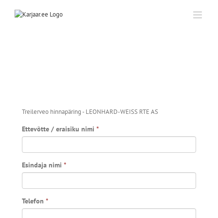
Skip
to
content
Treilerveo hinnapäring - LEONHARD-WEISS RTE AS
Ettevõtte / eraisiku nimi
*
Esindaja nimi
*
Telefon
*