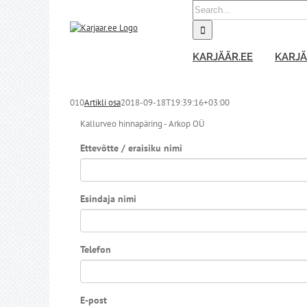
Skip
Search
to
for:
content
KARJÄÄR.EE
KARJÄ
010
Artikli osa
2018-09-18T19:39:16+03:00
Kallurveo hinnapäring - Arkop OÜ
Ettevõtte / eraisiku nimi
Esindaja nimi
Telefon
E-post