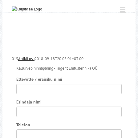
Skip
to
content
015
Artikli osa
2018-09-18T20:08:01+03:00
Kallurveo hinnapäring - Trigent Ehitustehnika OÜ
Ettevõtte / eraisiku nimi
Esindaja nimi
Telefon