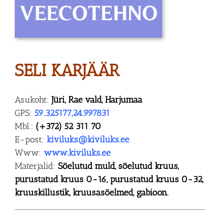
SELI KARJÄÄR
Asukoht:
Jüri, Rae vald, Harjumaa
GPS:
59.325177,24.997831
Mbl.:
(+372) 52 311 70
E-post:
kiviluks@kiviluks.ee
Www:
www.kiviluks.ee
Materjalid:
Sõelutud muld, sõelutud kruus,
purustatud kruus 0-16, purustatud kruus 0-32,
kruuskillustik, kruusasõelmed, gabioon.