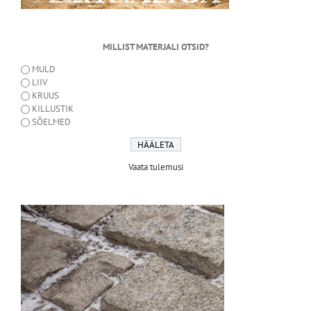
MILLIST MATERJALI OTSID?
MULD
LIIV
KRUUS
KILLUSTIK
SÕELMED
Vaata tulemusi