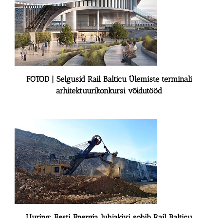
FOTOD | Selgusid Rail Balticu Ülemiste terminali
arhitektuurikonkursi võidutööd
Uuring: Eesti Energia lubjakivi sobib Rail Balticu