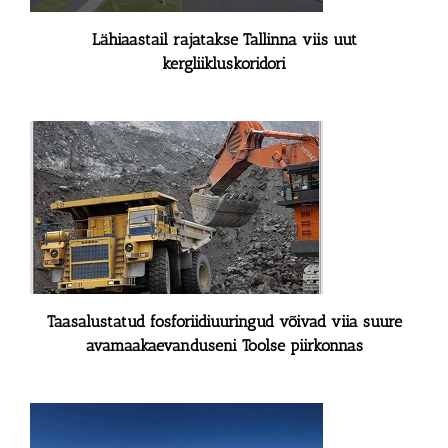
Lähiaastail rajatakse Tallinna viis uut
kergliikluskoridori
Taasalustatud fosforiidiuuringud võivad viia suure
avamaakaevanduseni Toolse piirkonnas