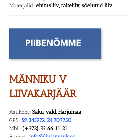
Materjalid:
ehitusliiv, täiteliiv, sõelutud liiv.
MÄNNIKU V
LIIVAKARJÄÄR
Asukoht:
Saku vald, Harjumaa
GPS:
59.345972, 24.707750
Mbl.:
(+372) 53 66 11 21
E-post:
info@liivamuuk.ee