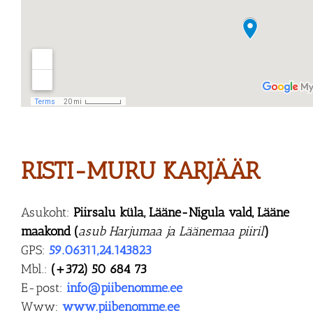
RISTI-MURU KARJÄÄR
Asukoht:
Piirsalu küla, Lääne-Nigula vald, Lääne
maakond (
asub Harjumaa ja Läänemaa piiril
)
GPS:
59.06311,24.143823
Mbl.:
(+372) 50 684 73
E-post:
info@piibenomme.ee
Www:
www.piibenomme.ee