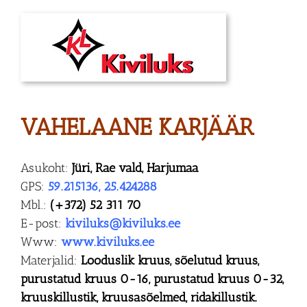
VAHELAANE KARJÄÄR
Asukoht:
Jüri, Rae vald, Harjumaa
GPS:
59.215136, 25.424288
Mbl.:
(+372) 52 311 70
E-post:
kiviluks@kiviluks.ee
Www:
www.kiviluks.ee
Materjalid:
Looduslik kruus, sõelutud kruus,
purustatud kruus 0-16, purustatud kruus 0-32,
kruuskillustik, kruusasõelmed, ridakillustik.