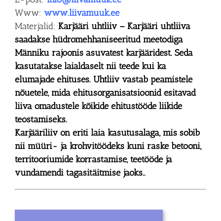
Www:
www.liivamuuk.ee
Materjalid:
Karjääri uhtliiv
– Karjääri uhtliiva
saadakse hüdromehhaniseeritud meetodiga
Männiku rajoonis asuvatest karjääridest. Seda
kasutatakse laialdaselt nii teede kui ka
elumajade ehituses. Uhtliiv vastab peamistele
nõuetele, mida ehitusorganisatsioonid esitavad
liiva omadustele kõikide ehitustööde liikide
teostamiseks.
Karjääriliiv on eriti laia kasutusalaga, mis sobib
nii müüri- ja krohvitöödeks kuni raske betooni,
territooriumide korrastamise, teetööde ja
vundamendi tagasitäitmise jaoks..