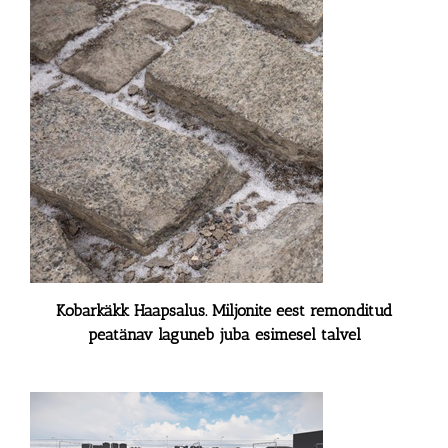
Kobarkäkk Haapsalus. Miljonite eest remonditud
peatänav laguneb juba esimesel talvel