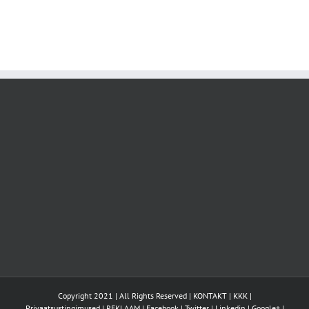
Copyright 2021 | All Rights Reserved |
KONTAKT
|
KKK
|
Privaatsustingimused
|
REKLAAM
|
Facebook
|
Twitter
|
Linkedin
|
Google+
|