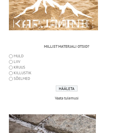
MILLIST MATERJALI OTSID?
MULD
LIIV
KRUUS
KILLUSTIK
SÕELMED
Vaata tulemusi