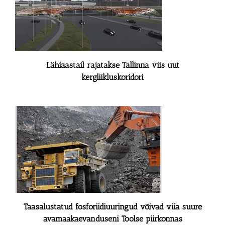
Lähiaastail rajatakse Tallinna viis uut
kergliikluskoridori
Taasalustatud fosforiidiuuringud võivad viia suure
avamaakaevanduseni Toolse piirkonnas