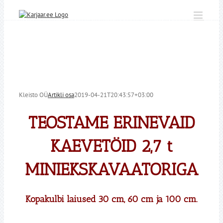
Skip
to
content
Kleisto OÜ
Artikli osa
2019-04-21T20:43:57+03:00
TEOSTAME ERINEVAID
KAEVETÖID 2,7 t
MINIEKSKAVAATORIGA
Kopakulbi laiused 30 cm, 60 cm ja 100 cm.