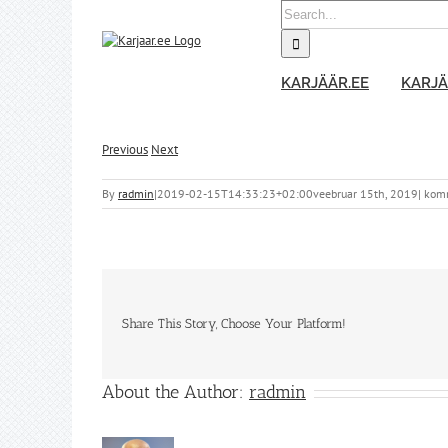
Skip
Search
to
for:
content
KARJÄÄR.EE
KARJÄ
Previous
Next
By
radmin
|
2019-02-15T14:33:23+02:00
veebruar 15th, 2019
|
komm
Share This Story, Choose Your Platform!
About the Author:
radmin