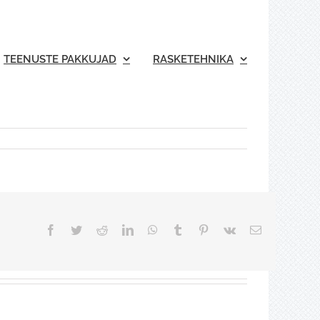
TEENUSTE PAKKUJAD
RASKETEHNIKA
Facebook
Twitter
Reddit
LinkedIn
WhatsApp
Tumblr
Pinterest
Vk
Email