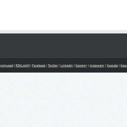
ingimused
|
REKLAAM
|
Facebook
|
Twitter
|
Linkedin
|
Google+
|
Instagram
|
Youtube
|
Kasu