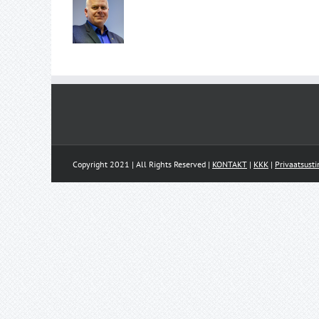
Copyright 2021 | All Rights Reserved |
KONTAKT
|
KKK
|
Privaatsust