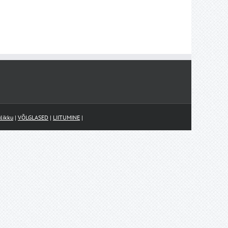
likku
|
VÕLGLASED
|
LIITUMINE
|