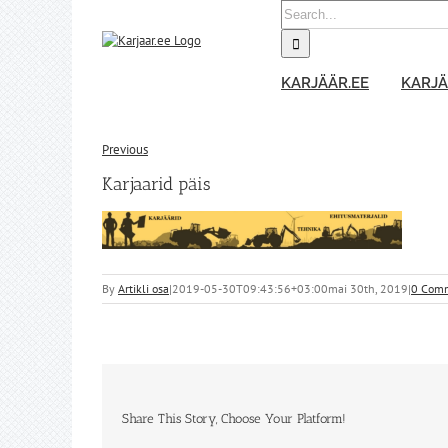
Skip
Search
to
for:
content
KARJÄÄR.EE
KARJÄ
Previous
Karjaarid päis
By
Artikli osa
|
2019-05-30T09:43:56+03:00
mai 30th, 2019
|
0 Com
Share This Story, Choose Your Platform!