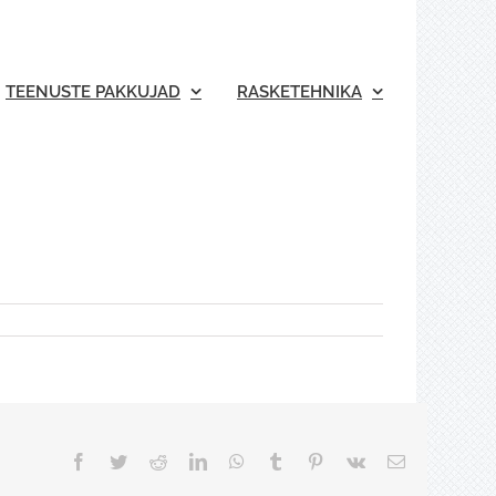
TEENUSTE PAKKUJAD
RASKETEHNIKA
Facebook
Twitter
Reddit
LinkedIn
WhatsApp
Tumblr
Pinterest
Vk
Email