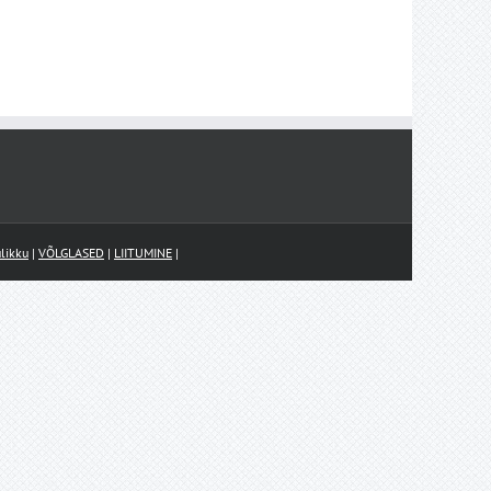
likku
|
VÕLGLASED
|
LIITUMINE
|