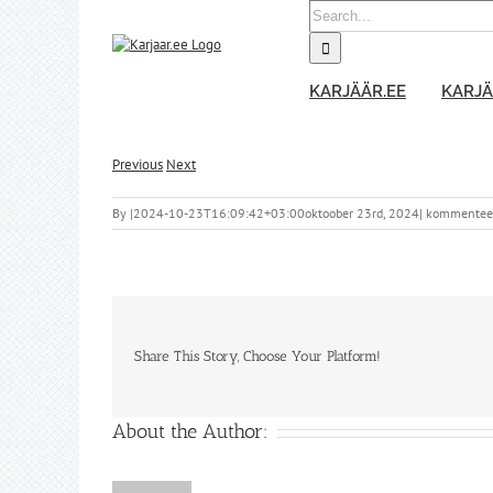
Skip
Search
to
for:
content
KARJÄÄR.EE
KARJÄ
Previous
Next
By
|
2024-10-23T16:09:42+03:00
oktoober 23rd, 2024
|
kommenteeri
Share This Story, Choose Your Platform!
About the Author: