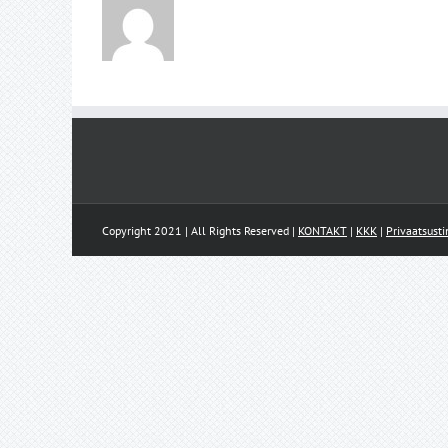
Copyright 2021 | All Rights Reserved |
KONTAKT
|
KKK
|
Privaatsust