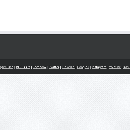
ingimused
|
REKLAAM
|
Facebook
|
Twitter
|
Linkedin
|
Google+
|
Instagram
|
Youtube
|
Kasu