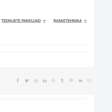
TEENUSTE PAKKUJAD
RASKETEHNIKA
Facebook
Twitter
Reddit
LinkedIn
WhatsApp
Tumblr
Pinterest
Vk
Email