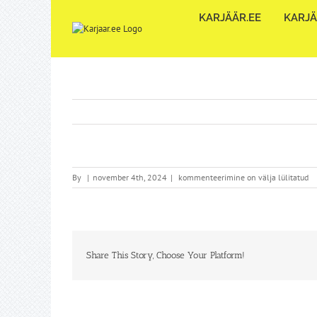
Skip
KARJÄÄR.EE
KARJÄ
to
content
By
|
november 4th, 2024
|
kommenteerimine on välja lülitatud
Share This Story, Choose Your Platform!