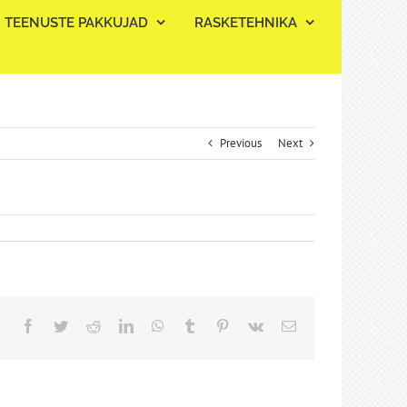
TEENUSTE PAKKUJAD
RASKETEHNIKA
Previous
Next
Facebook
Twitter
Reddit
LinkedIn
WhatsApp
Tumblr
Pinterest
Vk
Email